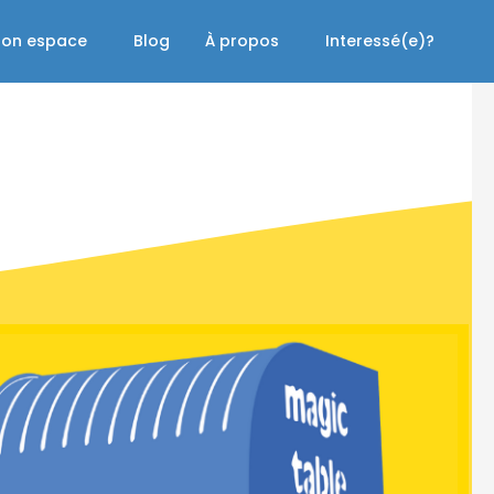
on espace
Blog
À propos
Interessé(e)?