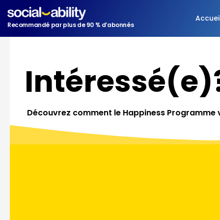
Aller
au
Accuei
Recommandé par plus de 90 % d’abonnés
contenu
Intéressé(e)
Découvrez comment le
H
appiness
P
rogramme