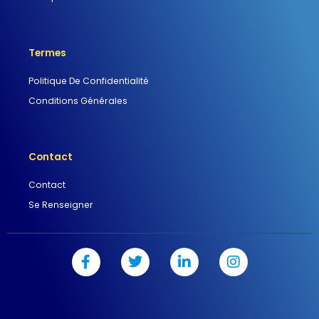
Termes
Politique De Confidentialité
Conditions Générales
Contact
Contact
Se Renseigner
F
T
L
I
a
w
i
n
c
i
n
s
e
t
k
t
b
t
e
a